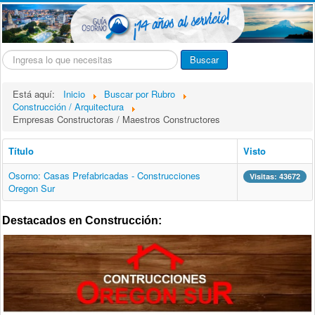
Buscar...
Buscar
Está aquí:
Inicio
Buscar por Rubro
Construcción / Arquitectura
Empresas Constructoras / Maestros Constructores
Título
Visto
Osorno: Casas Prefabricadas - Construcciones
Visitas: 43672
Oregon Sur
Destacados en Construcción: