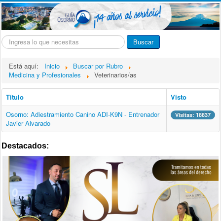
Buscar...
Buscar
Está aquí:
Inicio
Buscar por Rubro
Medicina y Profesionales
Veterinarios/as
Título
Visto
Osorno: Adiestramiento Canino ADI-K9N - Entrenador
Visitas: 18837
Javier Alvarado
Destacados: