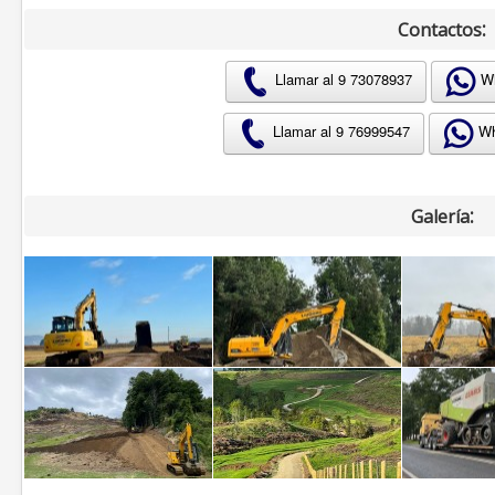
:
Contactos
Llamar al 9 73078937
Wh
Llamar al 9 76999547
Wh
:
Galería