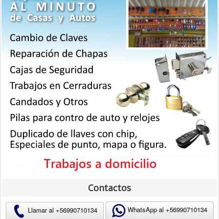
Contactos
WhatsApp al +
56990710134
Llamar al +
56990710134