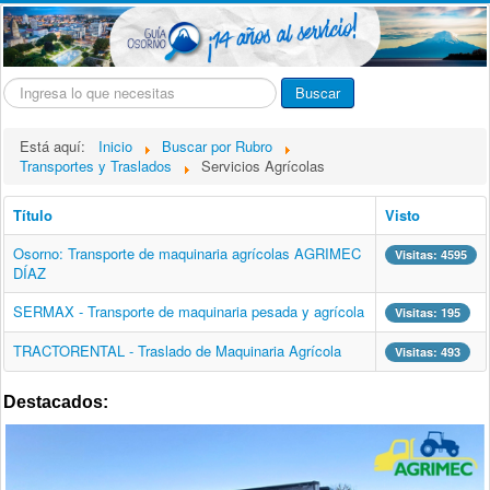
Buscar...
Buscar
Está aquí:
Inicio
Buscar por Rubro
Transportes y Traslados
Servicios Agrícolas
Título
Visto
Osorno: Transporte de maquinaria agrícolas AGRIMEC
Visitas: 4595
DÍAZ
SERMAX - Transporte de maquinaria pesada y agrícola
Visitas: 195
TRACTORENTAL - Traslado de Maquinaria Agrícola
Visitas: 493
Destacados: