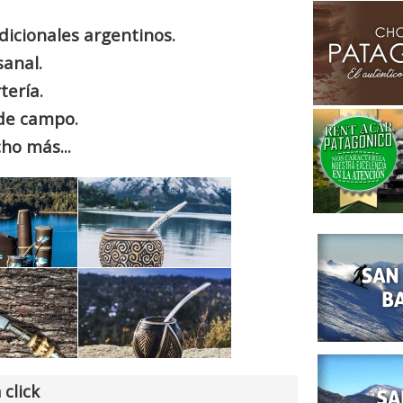
dicionales argentinos.
sanal.
tería.
 de campo.
ho más...
 click