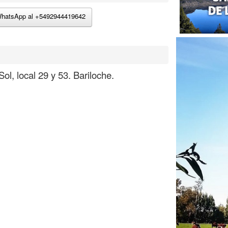
hatsApp al +
5492944419642
ol, local 29 y 53.
Bariloche.