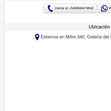
W
Llamar al +
5492944419642
Ubicación
Estamos en Mitre 340, Galería del S