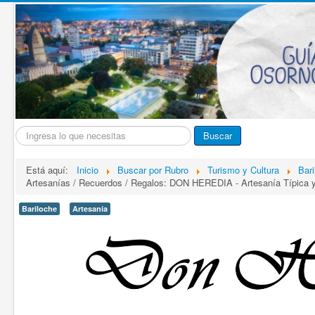
Buscar...
Buscar
Está aquí:
Inicio
Buscar por Rubro
Turismo y Cultura
Bari
Artesanías / Recuerdos / Regalos: DON HEREDIA - Artesanía Típica y
Bariloche
Artesanía