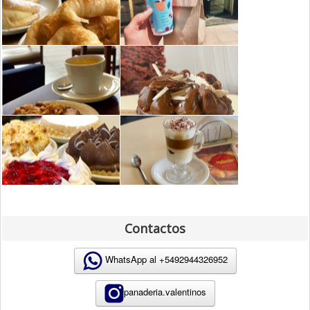
Contactos
WhatsApp al +5492944326952
panaderia.valentinos