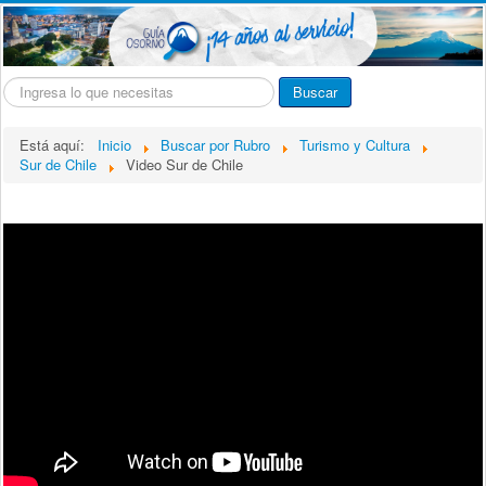
Buscar...
Buscar
Está aquí:
Inicio
Buscar por Rubro
Turismo y Cultura
Sur de Chile
Video Sur de Chile