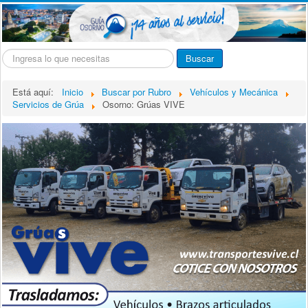
Buscar...
Buscar
Está aquí:
Inicio
Buscar por Rubro
Vehículos y Mecánica
Servicios de Grúa
Osorno: Grúas VIVE