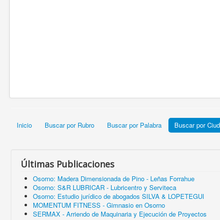
Inicio
Buscar por Rubro
Buscar por Palabra
Buscar por Ciu
Últimas Publicaciones
Osorno: Madera Dimensionada de Pino - Leñas Forrahue
Osorno: S&R LUBRICAR - Lubricentro y Serviteca
Osorno: Estudio jurídico de abogados SILVA & LOPETEGUI
MOMENTUM FITNESS - Gimnasio en Osorno
SERMAX - Arriendo de Maquinaria y Ejecución de Proyectos