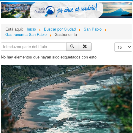
Está aquí:
Inicio
Buscar por Ciudad
San Pablo
Gastronomía San Pablo
Gastronomía
Introduzca parte del título
Cantidad a
No hay elementos que hayan sido etiquetados con esto