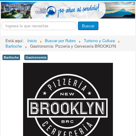
Buscar...
Buscar
Está aquí:
Inicio
Buscar por Rubro
Turismo y Cultura
Bariloche
Gastronomía: Pizzería y Cervecería BROOKLYN
Bariloche
Gastronomía