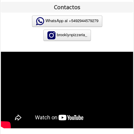
Contactos
WhatsApp al +
5492944579279
brooklynpizzeria_