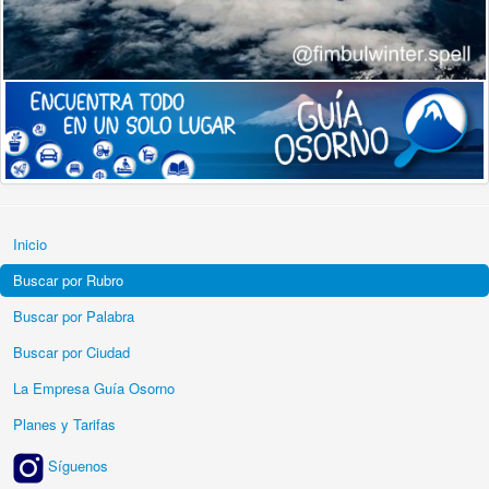
Inicio
Buscar por Rubro
Buscar por Palabra
Buscar por Ciudad
La Empresa Guía Osorno
Planes y Tarifas
Síguenos