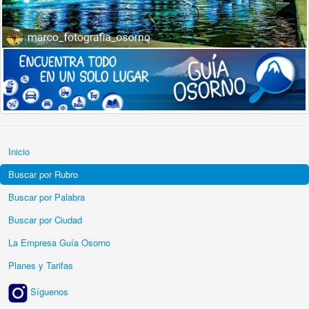
Inicio
Buscar por Rubro
Buscar por Palabra
Buscar por Ciudad
La Empresa Guía Osorno
Planes y Tarifas
Síguenos