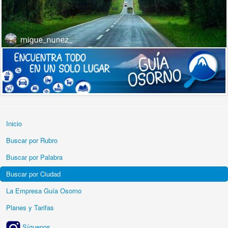
Inicio
Buscar por Rubro
Buscar por Palabra
Buscar por Ciudad
La Empresa Guía Osorno
Planes y Tarifas
Síguenos