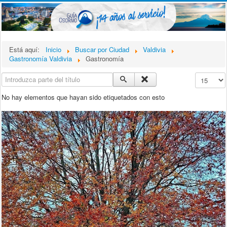
Está aquí:
Inicio
Buscar por Ciudad
Valdivia
Gastronomía Valdivia
Gastronomía
Introduzca parte del título
Cantidad a
No hay elementos que hayan sido etiquetados con esto