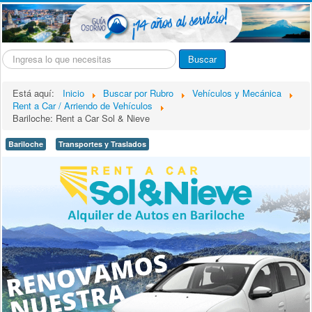
Buscar...
Buscar
Está aquí:
Inicio
Buscar por Rubro
Vehículos y Mecánica
Rent a Car / Arriendo de Vehículos
Bariloche: Rent a Car Sol & Nieve
Bariloche
Transportes y Traslados