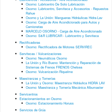
Osorno: Lubricentro De Soto Lubricación
Osorno: Lubricentro, Serviteca y Accesorios - Repuestos
Rahue
Osorno y La Unión: Mangueras Hidráulicas Hidra-Lav
Osorno: Carga de Aire Acondicionado para Autos y
Camionetas
MARCELO OSORNO - Carga de Aire Acondicionado
Osorno: S&R LUBRICAR - Lubricentro y Serviteca
Rectificadoras
Osorno: Rectificadora de Motores SERVIREC
Servitecas / Vulcanizaciones
Osorno: Neumáticos Osorno
La Unión y Río Bueno: Mantención y Reparación de
Sistemas de Frenos FRENOS Chelsea
Osorno: Vulcanización Riquelme
Maestranzas y Tornerías
La Unión y Osorno: Maestranza Hidráulica HIDRA LAV
Osorno: Maestranza y Tornería Mecánica Albumaster
Servicentros
Estacionamientos en Osorno
Osorno: Estacionamiento Horuss
Servicios de Grúa