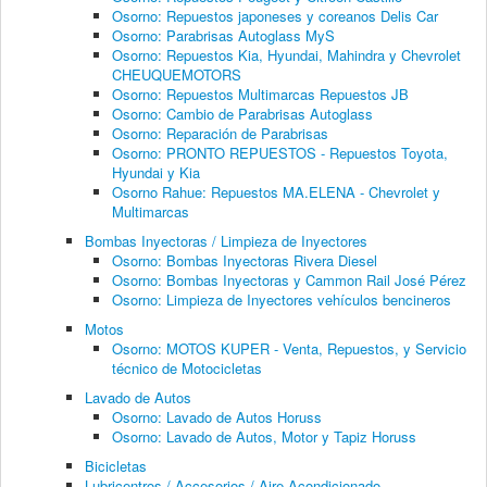
Osorno: Repuestos japoneses y coreanos Delis Car
Osorno: Parabrisas Autoglass MyS
Osorno: Repuestos Kia, Hyundai, Mahindra y Chevrolet
CHEUQUEMOTORS
Osorno: Repuestos Multimarcas Repuestos JB
Osorno: Cambio de Parabrisas Autoglass
Osorno: Reparación de Parabrisas
Osorno: PRONTO REPUESTOS - Repuestos Toyota,
Hyundai y Kia
Osorno Rahue: Repuestos MA.ELENA - Chevrolet y
Multimarcas
Bombas Inyectoras / Limpieza de Inyectores
Osorno: Bombas Inyectoras Rivera Diesel
Osorno: Bombas Inyectoras y Cammon Rail José Pérez
Osorno: Limpieza de Inyectores vehículos bencineros
Motos
Osorno: MOTOS KUPER - Venta, Repuestos, y Servicio
técnico de Motocicletas
Lavado de Autos
Osorno: Lavado de Autos Horuss
Osorno: Lavado de Autos, Motor y Tapiz Horuss
Bicicletas
Lubricentros / Accesorios / Aire Acondicionado