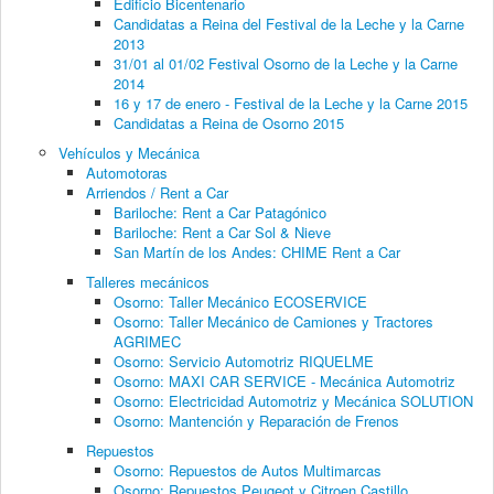
Edificio Bicentenario
Candidatas a Reina del Festival de la Leche y la Carne
2013
31/01 al 01/02 Festival Osorno de la Leche y la Carne
2014
16 y 17 de enero - Festival de la Leche y la Carne 2015
Candidatas a Reina de Osorno 2015
Vehículos y Mecánica
Automotoras
Arriendos / Rent a Car
Bariloche: Rent a Car Patagónico
Bariloche: Rent a Car Sol & Nieve
San Martín de los Andes: CHIME Rent a Car
Talleres mecánicos
Osorno: Taller Mecánico ECOSERVICE
Osorno: Taller Mecánico de Camiones y Tractores
AGRIMEC
Osorno: Servicio Automotriz RIQUELME
Osorno: MAXI CAR SERVICE - Mecánica Automotriz
Osorno: Electricidad Automotriz y Mecánica SOLUTION
Osorno: Mantención y Reparación de Frenos
Repuestos
Osorno: Repuestos de Autos Multimarcas
Osorno: Repuestos Peugeot y Citroen Castillo