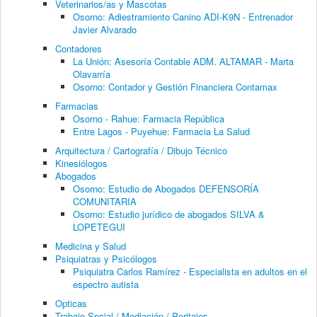
Veterinarios/as y Mascotas
Osorno: Adiestramiento Canino ADI-K9N - Entrenador
Javier Alvarado
Contadores
La Unión: Asesoría Contable ADM. ALTAMAR - Marta
Olavarría
Osorno: Contador y Gestión Financiera Contamax
Farmacias
Osorno - Rahue: Farmacia República
Entre Lagos - Puyehue: Farmacia La Salud
Arquitectura / Cartografía / Dibujo Técnico
Kinesiólogos
Abogados
Osorno: Estudio de Abogados DEFENSORÍA
COMUNITARIA
Osorno: Estudio jurídico de abogados SILVA &
LOPETEGUI
Medicina y Salud
Psiquiatras y Psicólogos
Psiquiatra Carlos Ramírez - Especialista en adultos en el
espectro autista
Opticas
Trabajo Social / Mediación / Peritajes