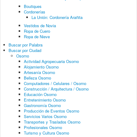
Boutiques
Cordonerías
La Unión: Cordonería Arañita
Vestidos de Novia
Ropa de Cuero
Ropa de Nieve
Buscar por Palabra
Buscar por Ciudad
Osorno
Actividad Agropecuaria Osorno
Alojamiento Osorno
Artesanía Osorno
Belleza Osorno
Computadores / Celulares / Osorno
Construcción / Arquitectura / Osorno
Educación Osorno
Entretenimiento Osorno
Gastronomía Osorno
Producción de Eventos Osorno
Servicios Varios Osorno
Transportes y Traslados Osorno
Profesionales Osorno
Turismo y Cultura Osorno