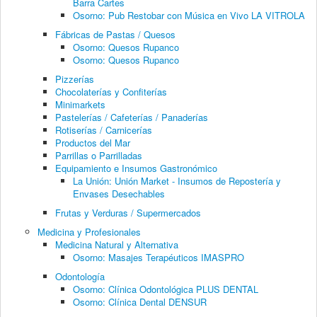
Barra Cartes
Osorno: Pub Restobar con Música en Vivo LA VITROLA
Fábricas de Pastas / Quesos
Osorno: Quesos Rupanco
Osorno: Quesos Rupanco
Pizzerías
Chocolaterías y Confiterías
Minimarkets
Pastelerías / Cafeterías / Panaderías
Rotiserías / Carnicerías
Productos del Mar
Parrillas o Parrilladas
Equipamiento e Insumos Gastronómico
La Unión: Unión Market - Insumos de Repostería y
Envases Desechables
Frutas y Verduras / Supermercados
Medicina y Profesionales
Medicina Natural y Alternativa
Osorno: Masajes Terapéuticos IMASPRO
Odontología
Osorno: Clínica Odontológica PLUS DENTAL
Osorno: Clínica Dental DENSUR